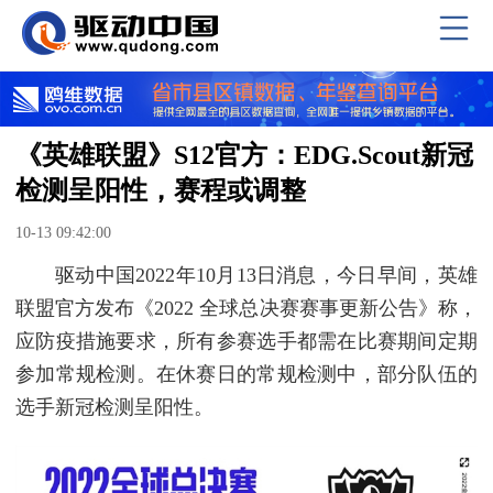
《英雄联盟》S12官方：EDG.Scout新冠
检测呈阳性，赛程或调整
10-13 09:42:00
驱动中国2022年10月13日消息，今日早间，英雄
联盟官方发布《2022 全球总决赛赛事更新公告》称，
应防疫措施要求，所有参赛选手都需在比赛期间定期
参加常规检测。在休赛日的常规检测中，部分队伍的
选手新冠检测呈阳性。