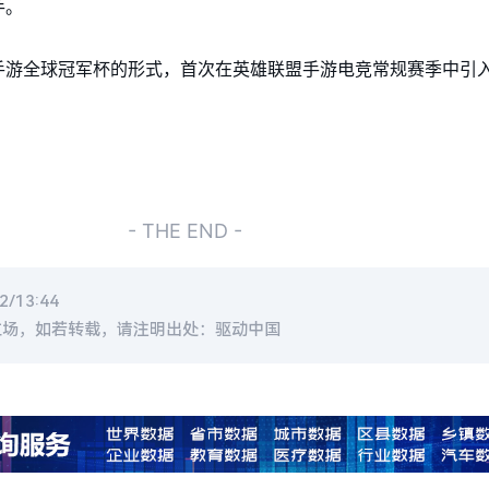
手。
盟手游全球冠军杯的形式，首次在英雄联盟手游电竞常规赛季中引
- THE END -
/13:44
立场，如若转载，请注明出处：驱动中国