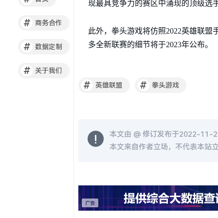
现最具竞争力的赛区中涌现的顶级选
#
商务合作
此外，拳头游戏将仿照2022英雄联
多全新联赛的细节将于2023年公布。
#
数据定制
#
关于我们
#
#
英雄联盟
拳头游戏
本文由 @
修订发布于2022-11-22
本文来自作者立场，不代表本站