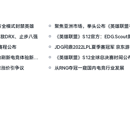
方全模式封禁英雄
聚焦亚洲市场，拳头公布《英雄联盟
不敌DRX、止步八强
《英雄联盟》S12官方：EDG.Sco
程或调整
赛程公布
JDG问鼎2022LPL夏季赛冠军 京
造电竞嘉年华
好物刷新电竞体验新高
《英雄联盟》S12全球总决赛时间公
金山
球涨价引争议
从RNG夺冠一窥国内电竞行业发展