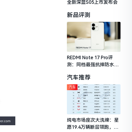
全新深蓝S05上市发布会
新品评测
REDMI Note 17 Pro评
测：同档最强抗摔防水，
2026年千元机市场的品质
汽车推荐
守门员
汽车
纯电市场座次大洗牌：星
愿19.4万辆断层领跑，理