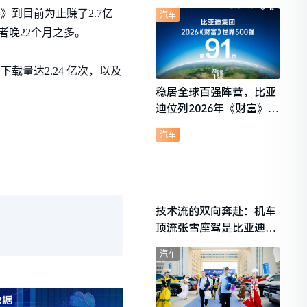
想i6成最强黑马
》到目前为止赚了2.7亿
汽车
者晚22个月之多。
载量达2.24 亿次，以及
稳居全球百强阵营，比亚
迪位列2026年《财富》世
界500强第91位
汽车
技术流的双向奔赴：机车
顶流张雪座驾是比亚迪秦
L
汽车