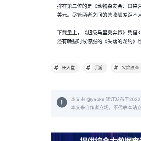
排在第二位的是《动物森友会：口袋营
美元。尽管两者之间的营收额差距不大
下载量上，《超级马里奥奔跑》凭借3.
还有晚些时候停服的《失落的龙约》也创
#
#
#
任天堂
手游
火焰纹章
本文由 @
yaoke
修订发布于2022-0
本文来自作者立场，不代表本站